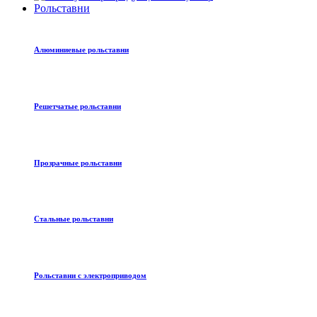
Рольставни
Алюминиевые рольставни
Решетчатые рольставни
Прозрачные рольставни
Стальные рольставни
Рольставни с электроприводом