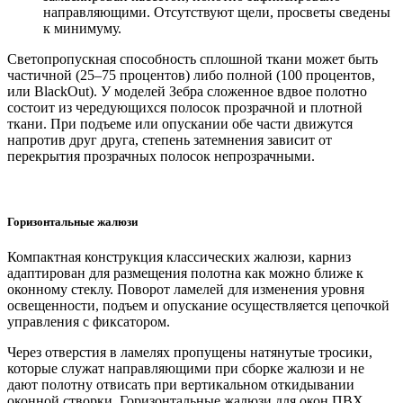
направляющими. Отсутствуют щели, просветы сведены
к минимуму.
Светопропускная способность сплошной ткани может быть
частичной (25–75 процентов) либо полной (100 процентов,
или BlackOut). У моделей Зебра сложенное вдвое полотно
состоит из чередующихся полосок прозрачной и плотной
ткани. При подъеме или опускании обе части движутся
напротив друг друга, степень затемнения зависит от
перекрытия прозрачных полосок непрозрачными.
Горизонтальные жалюзи
Компактная конструкция классических жалюзи, карниз
адаптирован для размещения полотна как можно ближе к
оконному стеклу. Поворот ламелей для изменения уровня
освещенности, подъем и опускание осуществляется цепочкой
управления с фиксатором.
Через отверстия в ламелях пропущены натянутые тросики,
которые служат направляющими при сборке жалюзи и не
дают полотну отвисать при вертикальном откидывании
оконной створки. Горизонтальные жалюзи для окон ПВХ