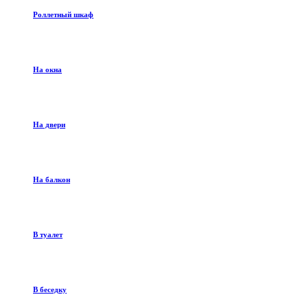
Роллетный шкаф
На окна
На двери
На балкон
В туалет
В беседку