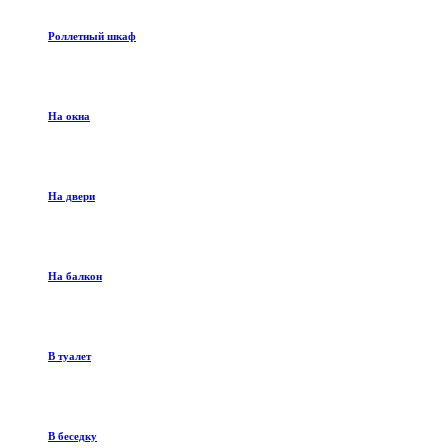
Роллетный шкаф
На окна
На двери
На балкон
В туалет
В беседку