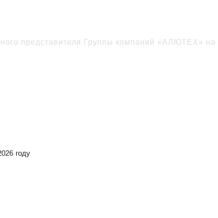
ертифицирована ГК «АЛ
ого представителя Группы компаний «АЛЮТЕХ» на 
026 году