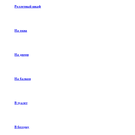
Роллетный шкаф
На окна
На двери
На балкон
В туалет
В беседку