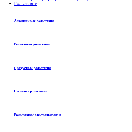
Рольставни
Алюминиевые рольставни
Решетчатые рольставни
Прозрачные рольставни
Стальные рольставни
Рольставни с электроприводом