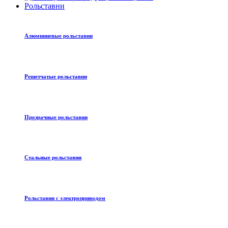
Рольставни
Алюминиевые рольставни
Решетчатые рольставни
Прозрачные рольставни
Стальные рольставни
Рольставни с электроприводом