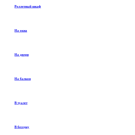
Роллетный шкаф
На окна
На двери
На балкон
В туалет
В беседку