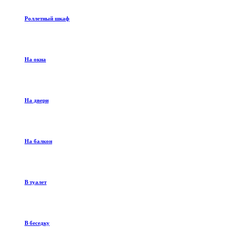
Роллетный шкаф
На окна
На двери
На балкон
В туалет
В беседку