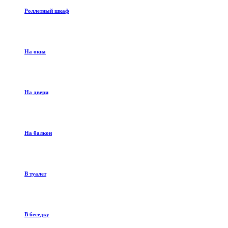
Роллетный шкаф
На окна
На двери
На балкон
В туалет
В беседку