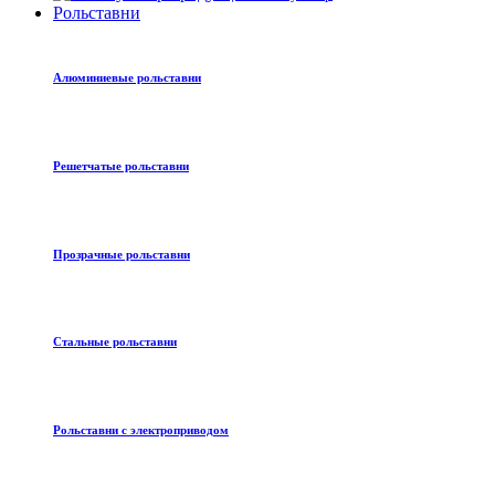
Рольставни
Алюминиевые рольставни
Решетчатые рольставни
Прозрачные рольставни
Стальные рольставни
Рольставни с электроприводом