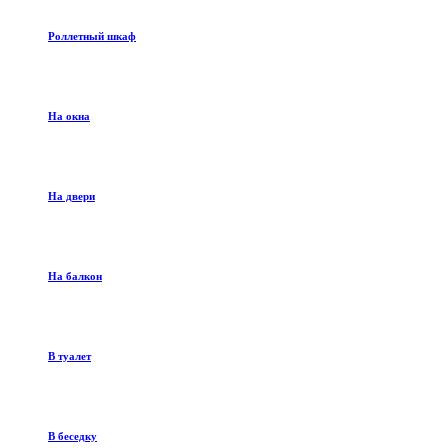
Роллетный шкаф
На окна
На двери
На балкон
В туалет
В беседку